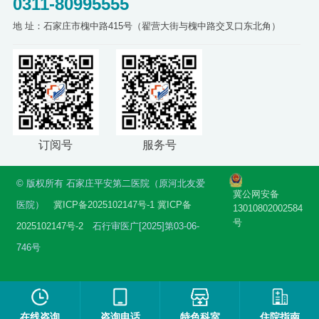
0311-80995555
地 址：石家庄市槐中路415号（翟营大街与槐中路交叉口东北角）
订阅号
服务号
© 版权所有 石家庄平安第二医院（原河北友爱
冀公网安备
医院）
冀ICP备2025102147号-1
冀ICP备
13010802002584
号
2025102147号-2
石行审医广[2025]第03-06-
746号
在线咨询
咨询电话
特色科室
住院指南