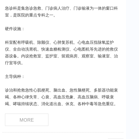
妇产科
急诊科是集急诊急救、门诊病人治疗、门诊输液为一体的窗口科
室，是医院的重点专科之一。
儿科
硬件设施：
急诊科
科室配有呼吸机、除颤仪、心肺复苏机、心电血压指脉氧监护
中医科
仪、全自动洗胃机、快速血糖检测仪、心电图机等先进的抢救仪
器设备。内设抢救室、监护室、留观病房、观察室、输液室、治
口腔科
疗室等供。
眼科
主导病种：
耳鼻喉科
诊治和抢救急性心肌梗死、脑出血、急性脑梗死、多脏器功能衰
竭、各种心律失常、心衰、高血压危象、高血压脑病、呼吸衰
精神卫生科
竭、哮喘持续状态、消化道出血、休克、各种中毒等急危重症。
疼痛科
MORE
康复科