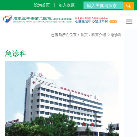
设为首页
|
加入收藏
新闻中心
医院概况
科室介绍
科研教学
文化建设
就医指南
加入我们

新闻动态
医院简介
重症医学科
科研成果
平安文化
门诊指南
招聘信息
您当前所在位置：
首页
科室介绍
急诊科
公告通知
荣誉资质
烧伤外科
学术交流
风采之星
住院指南
福利待遇
急诊科
媒体报道
先进设备
整形美容科
公益活动
交通指南
学习成长
内分泌科
心血管科
神经内科
老年病科
外科
皮肤科