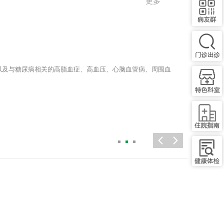
更多
期刊发表多篇论文 。
血尿、蛋白尿、肾结石、IgA肾病、淀粉样变、慢性肾炎、肾病综合征、系统
肾性骨病、急性肾衰竭等。