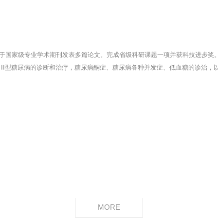
马丽巧
主治医师
毕业于河北医科大学， 从事内科24年，主攻肾内科， 先后于国家级专业学术
专业特长：擅长糖尿病、糖尿病肾病、糖尿病酮症、糖尿病各种并发症、各种
狼疮性肾炎、过敏性紫癜性肾炎、高血压肾损害、慢性肾衰竭、肾性贫血、
出诊时间：
MORE