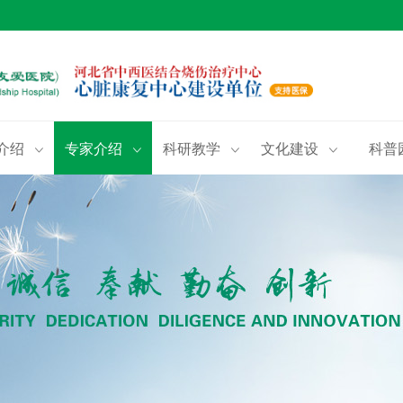
介绍
专家介绍
科研教学
文化建设
科普



