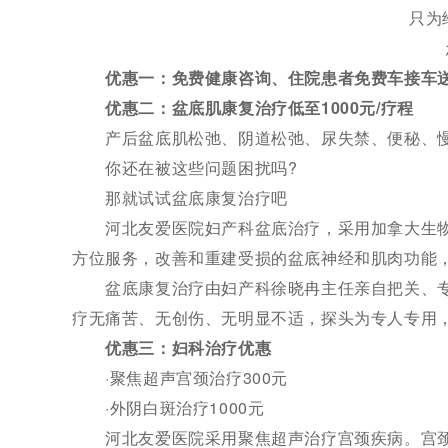
只为给
您
优惠一：免费健康咨询、住院患者免费车接车
优惠二：盆底肌康复治疗低至1000元/疗程
产后盆底肌松弛、阴道松弛、尿失禁、便秘、慢
你还在被这些问题困扰吗?
那就试试盆底康复治疗吧
河北友爱医院妇产科盆底治疗，采用加拿大生物
方位服务，改善和重建受损的盆底神经和肌肉功能
盆底康复治疗由妇产科徐晓冉主任亲自把关、专业
疗无痛苦、无创伤、无明显不适，探头为专人专用
优惠三：妇科治疗优惠
·聚焦超声宫颈治疗300元
·外阴白斑治疗1000元
河北友爱医院采用聚焦超声治疗宫颈疾病。宫颈