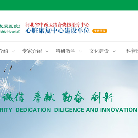
介绍
专家介绍
科研教学
文化建设
科普



