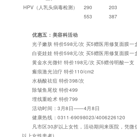
HPV（人乳头病毒检测）
290
203
553
387
优惠五：美容科活动
光子嫩肤 特价598元/次 买5赠医用修复面膜一
白瓷娃娃 特价598元/次 买5赠医用修复面膜一
黄金水光微针 特价198元/次 买5赠传明酸一支
瘢痕激光治疗 特价110/cm2
水杨酸祛痘 特价398/次
除皱鱼尾纹 特价499
埋线重睑术 特价799
活动时间：3月8日——4月8日
健康热线：0311-69098023/4006226120
凡市区30岁以上女性，活动期间来医院，凭微信
以上女性患者)