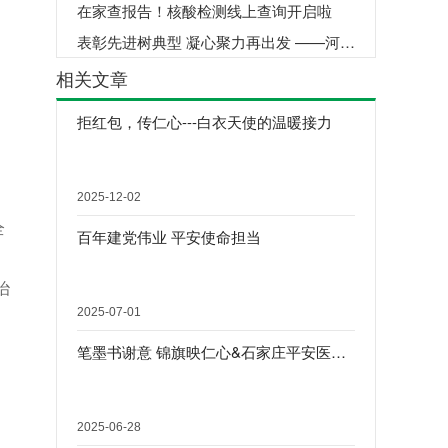
在家查报告！核酸检测线上查询开启啦
表彰先进树典型 凝心聚力再出发 ——河北友爱医院召开2018年度总结表彰大会
相关文章
拒红包，传仁心---白衣天使的温暖接力
2025-12-02
全
百年建党伟业 平安使命担当
治
2025-07-01
笔墨书谢意 锦旗映仁心&石家庄平安医院（东院区）月度锦旗合集
2025-06-28