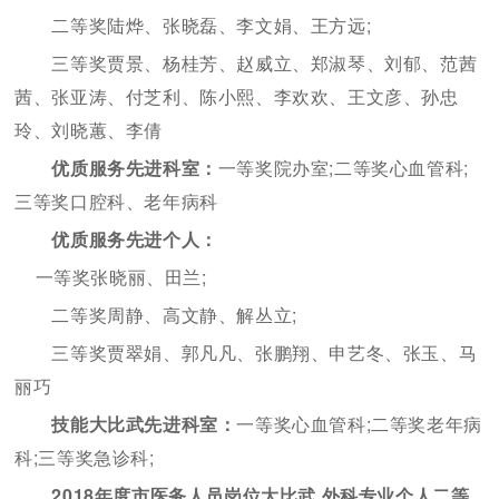
二等奖陆烨、张晓磊、李文娟、王方远;
三等奖贾景、杨桂芳、赵威立、郑淑琴、刘郁、范茜
茜、张亚涛、付芝利、陈小熙、李欢欢、王文彦、孙忠
玲、刘晓蕙、李倩
优质服务先进科室：
一等奖院办室;二等奖心血管科;
三等奖口腔科、老年病科
优质服务先进个人：
一等奖张晓丽、田兰;
二等奖周静、高文静、解丛立;
三等奖贾翠娟、郭凡凡、张鹏翔、申艺冬、张玉、马
丽巧
技能大比武先进科室：
一等奖心血管科;二等奖老年病
科;三等奖急诊科;
2018年度市医务人员岗位大比武 外科专业个人二等