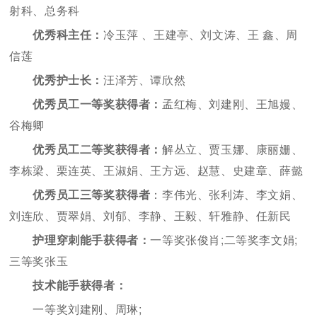
射科、总务科
优秀科主任：
冷玉萍 、王建亭、刘文涛、王 鑫、周
信莲
优秀护士长：
汪泽芳、谭欣然
优秀员工一等奖获得者：
孟红梅、刘建刚、王旭嫚、
谷梅卿
优秀员工二等奖获得者：
解丛立、贾玉娜、康丽姗、
李栋梁、栗连英、王淑娟、王方远、赵慧、史建章、薛懿
优秀员工三等奖获得者
：李伟光、张利涛、李文娟、
刘连欣、贾翠娟、刘郁、李静、王毅、轩雅静、任新民
护理穿刺能手获得者：
一等奖张俊肖;二等奖李文娟;
三等奖张玉
技术能手获得者：
一等奖刘建刚、周琳;