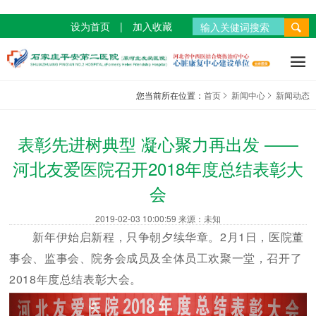
设为首页
|
加入收藏
新闻中心
医院概况
科室介绍
科研教学
文化建设
就医指南
加入我们
新闻动态
医院简介
重症医学科
科研成果
平安文化
门诊指南
招聘信息

公告通知
荣誉资质
烧伤外科
学术交流
风采之星
住院指南
福利待遇
您当前所在位置：
首页
新闻中心
新闻动态
媒体报道
先进设备
整形美容科
公益活动
交通指南
学习成长
表彰先进树典型 凝心聚力再出发 ——
内分泌科
河北友爱医院召开2018年度总结表彰大
心血管科
会
神经内科
2019-02-03 10:00:59 来源：未知
老年病科
新年伊始启新程，只争朝夕续华章。2月1日，医院董
事会、监事会、院务会成员及全体员工欢聚一堂，召开了
外科
2018年度总结表彰大会。
皮肤科