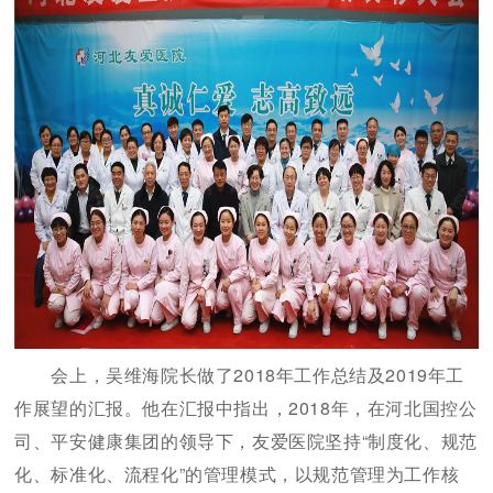
妇产科
儿科
急诊科
中医科
口腔科
眼科
耳鼻喉科
精神卫生科
疼痛科
会上，吴维海院长做了2018年工作总结及2019年工
作展望的汇报。他在汇报中指出，2018年，在河北国控公
康复科
司、平安健康集团的领导下，友爱医院坚持“制度化、规范
化、标准化、流程化”的管理模式，以规范管理为工作核